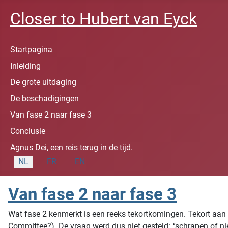
Closer to Hubert van Eyck
Startpagina
Inleiding
De grote uitdaging
De beschadigingen
Van fase 2 naar fase 3
Conclusie
Agnus Dei, een reis terug in de tijd.
Selecteer de taal
NL
FR
EN
Van fase 2 naar fase 3
Wat fase 2 kenmerkt is een reeks tekortkomingen. Tekort aan
Committee?). De vraag werd dus niet gesteld: “schrapen of ni