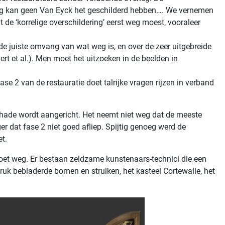
ring kan geen Van Eyck het geschilderd hebben…. We vernemen
t de ‘korrelige overschildering’ eerst weg moest, vooraleer
de juiste omvang van wat weg is, en over de zeer uitgebreide
rt et al.). Men moet het uitzoeken in de beelden in
e 2 van de restauratie doet talrijke vragen rijzen in verband
e schade wordt aangericht. Het neemt niet weg dat de meeste
er dat fase 2 niet goed afliep. Spijtig genoeg werd de
t.
oet weg. Er bestaan zeldzame kunstenaars-technici die een
ruk bebladerde bomen en struiken, het kasteel Cortewalle, het