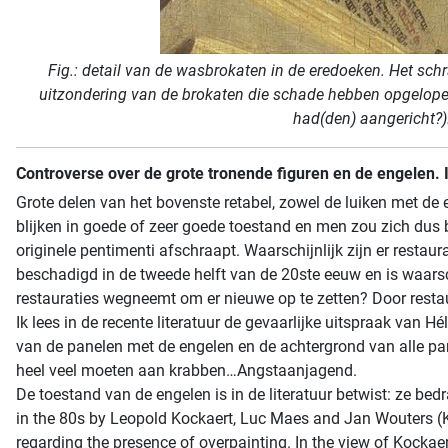
Fig.: detail van de wasbrokaten in de eredoeken. Het schr
uitzondering van de brokaten die schade hebben opgelopen 
had(den) aangericht?)
Controverse over de grote tronende figuren en de engelen. 
Grote delen van het bovenste retabel, zowel de luiken met de 
blijken in goede of zeer goede toestand en men zou zich dus 
originele pentimenti afschraapt. Waarschijnlijk zijn er restau
beschadigd in de tweede helft van de 20ste eeuw en is waarsc
restauraties wegneemt om er nieuwe op te zetten? Door restau
Ik lees in de recente literatuur de gevaarlijke uitspraak van 
van de panelen met de engelen en de achtergrond van alle pa
heel veel moeten aan krabben…Angstaanjagend.
De toestand van de engelen is in de literatuur betwist: ze bed
in the 80s by Leopold Kockaert, Luc Maes and Jan Wouters (K
regarding the presence of overpainting. In the view of Kockaer