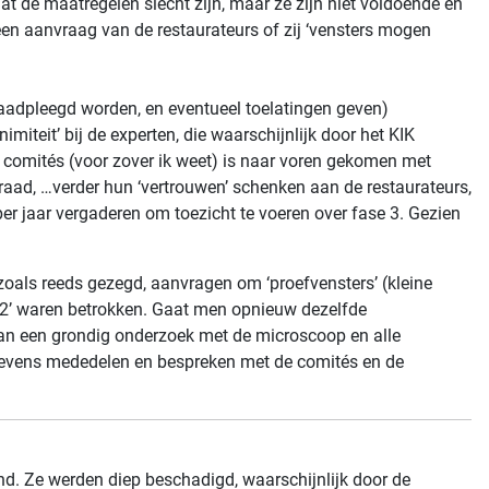
at de maatregelen slecht zijn, maar ze zijn niet voldoende en
 een aanvraag van de restaurateurs of zij ‘vensters mogen
aadpleegd worden, en eventueel toelatingen geven)
iteit’ bij de experten, die waarschijnlijk door het KIK
e comités (voor zover ik weet) is naar voren gekomen met
raad, …verder hun ‘vertrouwen’ schenken aan de restaurateurs,
er jaar vergaderen om toezicht te voeren over fase 3. Gezien
zoals reeds gezegd, aanvragen om ‘proefvensters’ (kleine
se 2’ waren betrokken. Gaat men opnieuw dezelfde
 aan een grondig onderzoek met de microscoop en alle
egevens mededelen en bespreken met de comités en de
and. Ze werden diep beschadigd, waarschijnlijk door de