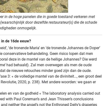
meer in de hoge panelen die in goede toestand verkeren met
waarschijnlijk door dezelfde restaurateur(s) die de schade
andigheden onmogelijk.
d in de 16de eeuw?
eid’, ‘de tronende Maria’ en ‘de tronende Johannes de Doper’
de conservatieve behandeling. Geen risico lopen dat men
 (vooral deze in de mantel van de heilige Johannes? Die werd
n Rome’ had behaald). Zal men overwegen als men de oude
s dat de nieuwe retouches minder goed zijn dan de oude.
ase 3: « de volledige mantel van de diviniteit…, een groot deel
Revolutie, 2020, p. 238). Met andere woorden: we gaan er
ngelen en van de godheid « The laboratory analysis carried out
reed with Paul Coreman’s and Jean Thissen’s conclusions
 and neither the angel’s not the Enthroned Deity’s draperies