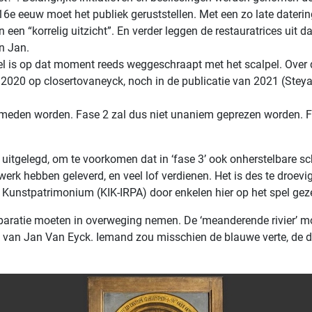
g 16e eeuw moet het publiek geruststellen. Met een zo late date
en “korrelig uitzicht”. En verder leggen de restauratrices uit da
n Jan.
eel is op dat moment reeds weggeschraapt met het scalpel. Over 
n 2020 op closertovaneyck, noch in de publicatie van 2021 (Steyae
rmeden worden. Fase 2 zal dus niet unaniem geprezen worden. Fas
ssier uitgelegd, om te voorkomen dat in ‘fase 3’ ook onherstelbar
werk hebben geleverd, en veel lof verdienen. Het is des te droevig
t Kunstpatrimonium (KIK-IRPA) door enkelen hier op het spel geze
paratie moeten in overweging nemen. De ‘meanderende rivier’ m
rk van Jan Van Eyck. Iemand zou misschien de blauwe verte, de d