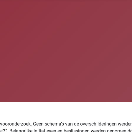
 vooronderzoek. Geen schema’s van de overschilderingen werden 
et?”. Belangrijke initiatieven en beslissingen werden genomen d