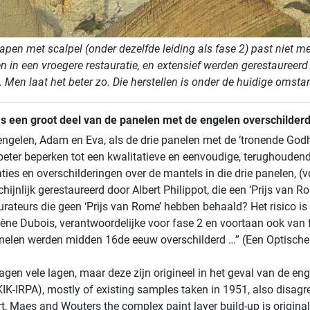
apen met scalpel (onder dezelfde leiding als fase 2) past niet 
in een vroegere restauratie, en extensief werden gerestaureerd (
. Men laat het beter zo. Die herstellen is onder de huidige omst
Is een groot deel van de panelen met de engelen overschilder
engelen, Adam en Eva, als de drie panelen met de ‘tronende Godh
beter beperken tot een kwalitatieve en eenvoudige, terughouden
raties en overschilderingen over de mantels in die drie panelen,
hijnlijk gerestaureerd door Albert Philippot, die een ‘Prijs va
rateurs die geen ‘Prijs van Rome’ hebben behaald? Het risico i
Hélène Dubois, verantwoordelijke voor fase 2 en voortaan ook van f
nelen werden midden 16de eeuw overschilderd …” (Een Optische 
ragen vele lagen, maar deze zijn origineel in het geval van de e
IK-IRPA), mostly of existing samples taken in 1951, also disag
t, Maes and Wouters the complex paint layer build-up is original