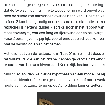
overschilderingen kregen een verkeerde datering: de daterin
dat de ‘overschildering’ in feite weggenomen werd omwille van e
men de studie kon aanvangen over de hand van Hubert en va
In fase 2 komt het grondig onderzoek na de restauratie, en v
retouches is nergens duidelijk sprake, noch in het rapport va
closertovaneyck, wat een lang en tijdrovend onderzoek vergt.
Fase 2 beschrijven is pijnlijk, vooral omdat de schade kon ve
met de deontologie van het beroep.
Het resultaat van de restauratie in ‘fase 2’ is hier in dit do
restaurateurs, die aan het retabel hebben gewerkt, uitstekend 
reputatie van het wereldvermaard Koninklijk Instituut voor he
Misschien zouden we hier de hypothese van een mogelijke re
‘copie à l’identique’ hebben geschilderd van een of ander we
hoofd van het Lam… terug op de Aanbidding kunnen zetten.