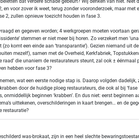
eletten dat verdere schade gebeurt? Wij denken van niet. Niet d
e 2, en voor zover ik weet, terug zonder vooronderzoek, maar met
ase 2, zullen opnieuw toezicht houden in fase 3.
evraagd en gegeven worden; 4 werkgroepen moeten voortaan ger
sidente’ stemmen er niet meer bij horen. Zo verzekert men ‘unanim
st (zo komt een einde aan ‘transparantie’). Gezien niemand uit d
(buiten mezelf), samen met de Overheid, Kerkfabriek, Topstukken
e raad’ die unaniem de restaurateurs steunt, zal ook ± éénmaal p
wen hebben voor fase 3?
 nemen, wat een eerste nodige stap is. Daarop volgden dadelijk, 
krabben door de huidige ploeg restaurateurs, die ook al bij ‘fa
, onmiddellijk beginnen ‘krabben’. En dus niet: eerst beginnen
ma’s uittekenen, overschilderingen in kaart brengen… en de g
e restauratie?
 geschilderd was-brokaat, zijn in een heel slechte bewaringstoest