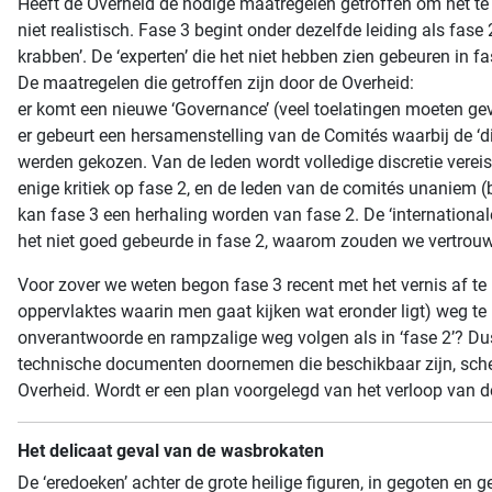
Heeft de Overheid de nodige maatregelen getroffen om het te b
niet realistisch. Fase 3 begint onder dezelfde leiding als fas
krabben’. De ‘experten’ die het niet hebben zien gebeuren in f
De maatregelen die getroffen zijn door de Overheid:
er komt een nieuwe ‘Governance’ (veel toelatingen moeten g
er gebeurt een hersamenstelling van de Comités waarbij de ‘dis
werden gekozen. Van de leden wordt volledige discretie verei
enige kritiek op fase 2, en de leden van de comités unaniem 
kan fase 3 een herhaling worden van fase 2. De ‘international
het niet goed gebeurde in fase 2, waarom zouden we vertrou
Voor zover we weten begon fase 3 recent met het vernis af te
oppervlaktes waarin men gaat kijken wat eronder ligt) weg te 
onverantwoorde en rampzalige weg volgen als in ‘fase 2’? Dus
technische documenten doornemen die beschikbaar zijn, sche
Overheid. Wordt er een plan voorgelegd van het verloop van d
Het delicaat geval van de wasbrokaten
De ‘eredoeken’ achter de grote heilige figuren, in gegoten en